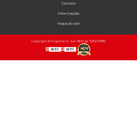
Contato
Informações
Mapa do site
Copyright © Engetherm. (Lei 9610 de 19/02/1998)
W3C
W3C